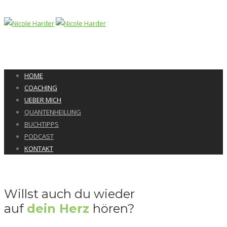
HOME
COACHING
UEBER MICH
QUANTENHEILUNG
BUCHTIPPS
PODCAST
KONTAKT
Willst auch du wieder
auf
dein Herz
hören?