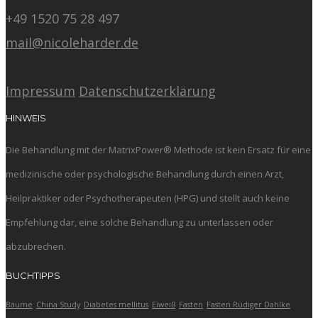
+49 1520 75 28 497
mail@nicoleharder.de
Impressum
Datenschutzerklärung
HINWEIS
Die Behandlung mit der MatrixPower® Methode ist kein Ersatz für eine
medizinische oder psychologische Behandlung durch einen Arzt,
Heilpraktiker oder Psychotherapeuten (HPG) und stellt auch keine
Empfehlung dar, eine solche Behandlung zu unterlassen oder
abzubrechen.
BUCHTIPPS
Bäume
China Study
Diabetes mellitus
Eiweiß
Fasten
Fasten Rüdiger Dahlke