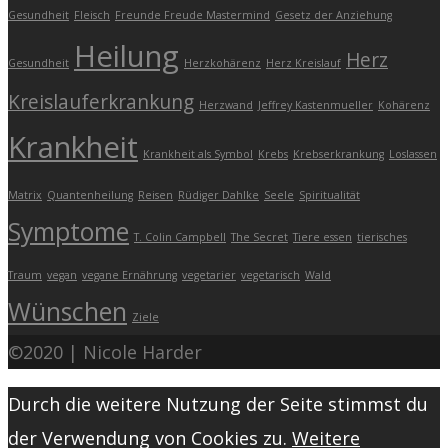
Gesundheit
Fleisch
Freunde Freude Mastermind
Gesetz der Anziehung
Heilung
Herz
Gesundheit
Herzkohärenz
Herz Kreislauf
Kreislauferkrankung
Herzwand
Jeffrey Kastenmueller
Kohärenz
Krankheit
Krankheit als Symbol
Krebs
Krebserkrankung
Loslassen
Matrix
Quantenheilung
Reisen
Rüdiger Dahlke
Seele
Spiritualität
Symptome
T. Colin Campbell
The Secret
Tiere essen
tierisches
Traum
vegan
vegane Ernährung
vegetarier
vegetarisch
Wald
Wünschen
Ziele
©2020 | Nicole Harder
Durch die weitere Nutzung der Seite stimmst du
der Verwendung von Cookies zu.
Weitere