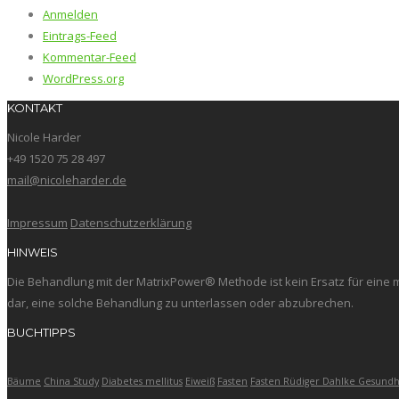
Anmelden
Eintrags-Feed
Kommentar-Feed
WordPress.org
KONTAKT
Nicole Harder
+49 1520 75 28 497
mail@nicoleharder.de
Impressum
Datenschutzerklärung
HINWEIS
Die Behandlung mit der MatrixPower® Methode ist kein Ersatz für eine 
dar, eine solche Behandlung zu unterlassen oder abzubrechen.
BUCHTIPPS
Bäume
China Study
Diabetes mellitus
Eiweiß
Fasten
Fasten Rüdiger Dahlke Gesundh