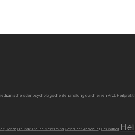
medizinische oder psychologische Behandlung durch einen Arzt, Heilprakt
Hei
eit
Fleisch
Freunde Freude Mastermind
Gesetz der Anziehung
Gesundheit