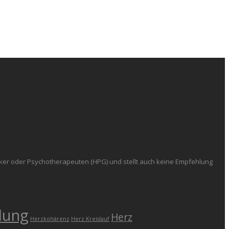
iker oder Psychotherapeuten (HPG) und stellt auch keine Empfehlung
lung
Herz
Herzkohärenz
Herz Kreislauf