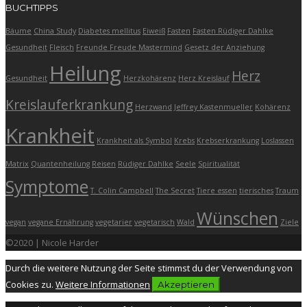
BUCHTIPPS
Bäume
China Study
Diabetes mellitus
Eiweiß
Fasten
Fasten Rüdiger Dahlke
Gesundheit
Fleisch
Freunde Freude Mastermind
Gesetz der Anziehung
Heilung
Herz
Gesundheit
Herzkohärenz
Herz Kreislauf
Kreislauferkrankung
Herzwand
Jeffrey Kastenmueller
Kohärenz
Krankheit
Krankheit als Symbol
Krebs
Krebserkrankung
Loslassen
Matrix
Quantenheilung
Reisen
Rüdiger Dahlke
Seele
Spiritualität
Symptome
T. Colin Campbell
The Secret
Tiere essen
tierisches
Traum
Wünschen
vegan
vegane Ernährung
vegetarier
vegetarisch
Wald
Ziele
©2020 | Nicole Harder
Durch die weitere Nutzung der Seite stimmst du der Verwendung von
Cookies zu.
Weitere Informationen
Akzeptieren