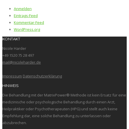
Anmelden
Eintrags-Feed
Kommentar-Feed
WordPress.org
KONTAKT
Nicole Harder
+49 1520 75 28 497
mail@nicoleharder.de
Impressum
Datenschutzerklärung
HINWEIS
Die Behandlung mit der MatrixPower® Methode ist kein Ersatz für eine
medizinische oder psychologische Behandlung durch einen Arzt,
Heilpraktiker oder Psychotherapeuten (HPG) und stellt auch keine
Empfehlung dar, eine solche Behandlung zu unterlassen oder
abzubrechen.