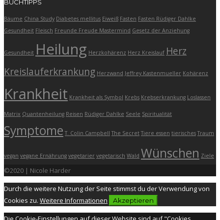
BUCHTIPPS
Bäume
China Study
Diabetes mellitus
Eiweiß
Fasten
Fasten Rüdiger Dahlke
Gesundheit
Fleisch
Freunde Freude Mastermind
Gesetz der Anziehung
Heilung
Herz
Gesundheit
Herzkohärenz
Herz Kreislauf
Kreislauferkrankung
Herzwand
Jeffrey Kastenmueller
Kohärenz
Krankheit
Krankheit als Symbol
Krebs
Krebserkrankung
Loslassen
Matrix
Quantenheilung
Reisen
Rüdiger Dahlke
Seele
Spiritualität
Symptome
T. Colin Campbell
The Secret
Tiere essen
tierisches
Traum
Wünschen
vegan
vegane Ernährung
vegetarier
vegetarisch
Wald
Ziele
©2020 | Nicole Harder
Durch die weitere Nutzung der Seite stimmst du der Verwendung von
Cookies zu.
Weitere Informationen
Akzeptieren
Die Cookie-Einstellungen auf dieser Website sind auf "Cookies