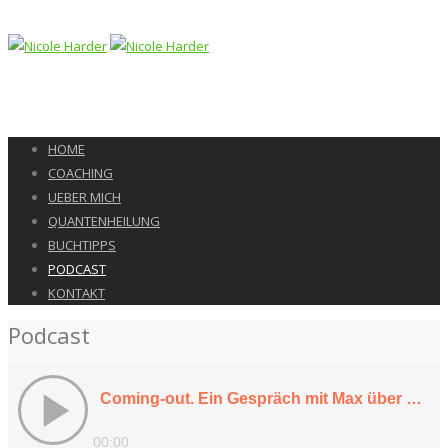
HOME
COACHING
UEBER MICH
QUANTENHEILUNG
BUCHTIPPS
PODCAST
KONTAKT
Podcast