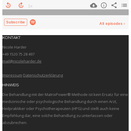
KONTAKT
Nicole Harder
+49 1520 75 28 497
mail@nicoleharder.de
Impressum
Datenschutzerklärung
HINWEIS
Die Behandlung mit der MatrixPower® Methode ist kein Ersatz für eine
medizinische oder psychologische Behandlung durch einen Arzt,
Heilpraktiker oder Psychotherapeuten (HPG) und stellt auch keine
Empfehlung dar, eine solche Behandlung zu unterlassen oder
abzubrechen.