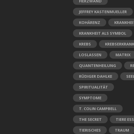
HERZWAND
JEFFREY KASTENMUELLER
KOHÄRENZ
KRANKHEI
KRANKHEIT ALS SYMBOL
KREBS
KREBSERKRAN
LOSLASSEN
MATRIX
QUANTENHEILUNG
R
RÜDIGER DAHLKE
SEE
SPIRITUALITÄT
SYMPTOME
T. COLIN CAMPBELL
THE SECRET
TIERE ES
TIERISCHES
TRAUM