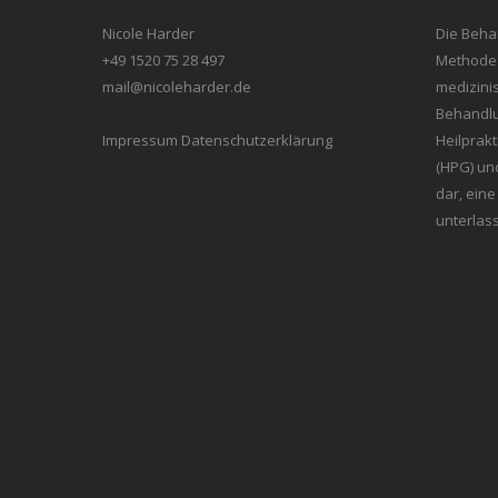
Nicole Harder
Die Beha
+49 1520 75 28 497
Methode i
mail@nicoleharder.de
medizini
Behandlu
Impressum
Datenschutzerklärung
Heilprak
(HPG) un
dar, ein
unterlas